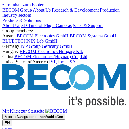
zum Inhalt
zum Footer
BECOM Group
About Us
Research & Development
Production
Industry sectors
Products & Solutions
About Us
3D Time-of-Flight Cameras
Sales & Support
Group members:
Austria
BECOM Electronics GmbH
BECOM Systems GmbH
BLUETECHNIX Lab GmbH
Germany
IVP Group Germany GmbH
Hungary
BECOM Electronics Hungary Kft.
China
BECOM Electronics (Heyuan) Co., Ltd
United States of America
IVP, Inc. USA
Mit Klick zur Startseite
Mobile Navigation öffnen/schließen
EN
de
en