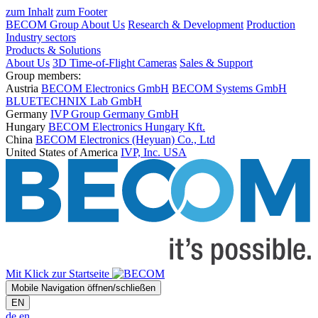
zum Inhalt
zum Footer
BECOM Group
About Us
Research & Development
Production
Industry sectors
Products & Solutions
About Us
3D Time-of-Flight Cameras
Sales & Support
Group members:
Austria
BECOM Electronics GmbH
BECOM Systems GmbH
BLUETECHNIX Lab GmbH
Germany
IVP Group Germany GmbH
Hungary
BECOM Electronics Hungary Kft.
China
BECOM Electronics (Heyuan) Co., Ltd
United States of America
IVP, Inc. USA
Mit Klick zur Startseite
Mobile Navigation öffnen/schließen
EN
de
en