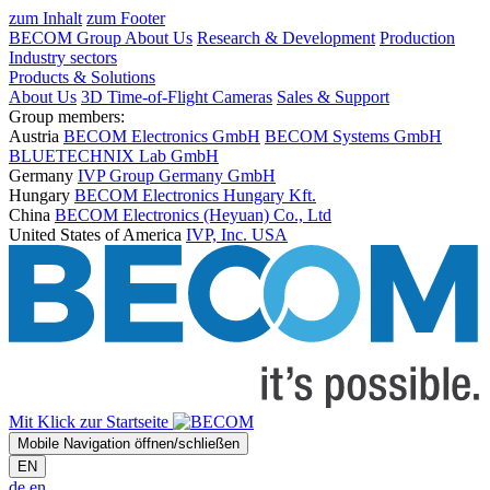
zum Inhalt
zum Footer
BECOM Group
About Us
Research & Development
Production
Industry sectors
Products & Solutions
About Us
3D Time-of-Flight Cameras
Sales & Support
Group members:
Austria
BECOM Electronics GmbH
BECOM Systems GmbH
BLUETECHNIX Lab GmbH
Germany
IVP Group Germany GmbH
Hungary
BECOM Electronics Hungary Kft.
China
BECOM Electronics (Heyuan) Co., Ltd
United States of America
IVP, Inc. USA
Mit Klick zur Startseite
Mobile Navigation öffnen/schließen
EN
de
en