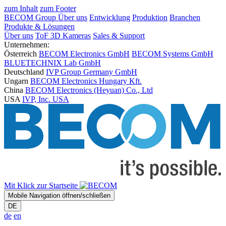
zum Inhalt
zum Footer
BECOM Group
Über uns
Entwicklung
Produktion
Branchen
Produkte & Lösungen
Über uns
ToF 3D Kameras
Sales & Support
Unternehmen:
Österreich
BECOM Electronics GmbH
BECOM Systems GmbH
BLUETECHNIX Lab GmbH
Deutschland
IVP Group Germany GmbH
Ungarn
BECOM Electronics Hungary Kft.
China
BECOM Electronics (Heyuan) Co., Ltd
USA
IVP, Inc. USA
Mit Klick zur Startseite
Mobile Navigation öffnen/schließen
DE
de
en