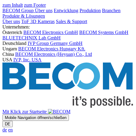
zum Inhalt
zum Footer
BECOM Group
Über uns
Entwicklung
Produktion
Branchen
Produkte & Lösungen
Über uns
ToF 3D Kameras
Sales & Support
Unternehmen:
Österreich
BECOM Electronics GmbH
BECOM Systems GmbH
BLUETECHNIX Lab GmbH
Deutschland
IVP Group Germany GmbH
Ungarn
BECOM Electronics Hungary Kft.
China
BECOM Electronics (Heyuan) Co., Ltd
USA
IVP, Inc. USA
Mit Klick zur Startseite
Mobile Navigation öffnen/schließen
DE
de
en