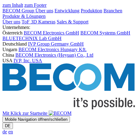
zum Inhalt
zum Footer
BECOM Group
Über uns
Entwicklung
Produktion
Branchen
Produkte & Lösungen
Über uns
ToF 3D Kameras
Sales & Support
Unternehmen:
Österreich
BECOM Electronics GmbH
BECOM Systems GmbH
BLUETECHNIX Lab GmbH
Deutschland
IVP Group Germany GmbH
Ungarn
BECOM Electronics Hungary Kft.
China
BECOM Electronics (Heyuan) Co., Ltd
USA
IVP, Inc. USA
Mit Klick zur Startseite
Mobile Navigation öffnen/schließen
DE
de
en