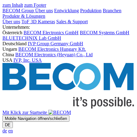
zum Inhalt
zum Footer
BECOM Group
Über uns
Entwicklung
Produktion
Branchen
Produkte & Lösungen
Über uns
ToF 3D Kameras
Sales & Support
Unternehmen:
Österreich
BECOM Electronics GmbH
BECOM Systems GmbH
BLUETECHNIX Lab GmbH
Deutschland
IVP Group Germany GmbH
Ungarn
BECOM Electronics Hungary Kft.
China
BECOM Electronics (Heyuan) Co., Ltd
USA
IVP, Inc. USA
Mit Klick zur Startseite
Mobile Navigation öffnen/schließen
DE
de
en