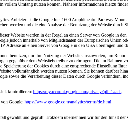
ht in vollem Umfang nutzen können. Näherer Informationen hierzu finde
lytics. Anbieter ist die Google Inc. 1600 Amphitheatre Parkway Mou
ichert werden und die eine Analyse der Benutzung der Website durch S
ieser Website werden in der Regel an einen Server von Google in den 
oogle jedoch innerhalb von Mitgliedstaaten der Europäischen Union o
e IP-Adresse an einen Server von Google in den USA übertragen und do
tionen benutzen, um Ihre Nutzung der Website auszuwerten, um Reports
ungen gegenüber dem Websitebetreiber zu erbringen. Die im Rahmen vo
 Speicherung der Cookies durch eine entsprechende Einstellung Ihrer 
 Website vollumfänglich werden nutzen können. Sie können darüber hina
ogle sowie die Verarbeitung dieser Daten durch Google verhindern, i
ink kontrollieren:
https://myaccount.google.com/privacy?pli=1#ads
n von Google:
https://www.google.com/analytics/terms/de.html
rgfalt gewählt und geprüft. Trotzdem übernehmen wir für den Inhalt der 