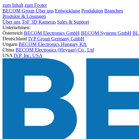
zum Inhalt
zum Footer
BECOM Group
Über uns
Entwicklung
Produktion
Branchen
Produkte & Lösungen
Über uns
ToF 3D Kameras
Sales & Support
Unternehmen:
Österreich
BECOM Electronics GmbH
BECOM Systems GmbH
BL
Deutschland
IVP Group Germany GmbH
Ungarn
BECOM Electronics Hungary Kft.
China
BECOM Electronics (Heyuan) Co., Ltd
USA
IVP, Inc. USA