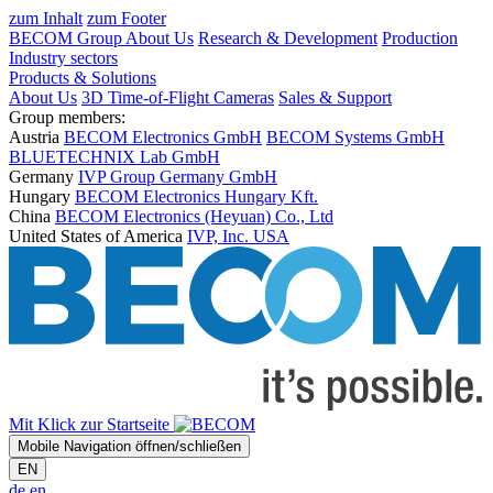
zum Inhalt
zum Footer
BECOM Group
About Us
Research & Development
Production
Industry sectors
Products & Solutions
About Us
3D Time-of-Flight Cameras
Sales & Support
Group members:
Austria
BECOM Electronics GmbH
BECOM Systems GmbH
BLUETECHNIX Lab GmbH
Germany
IVP Group Germany GmbH
Hungary
BECOM Electronics Hungary Kft.
China
BECOM Electronics (Heyuan) Co., Ltd
United States of America
IVP, Inc. USA
Mit Klick zur Startseite
Mobile Navigation öffnen/schließen
EN
de
en