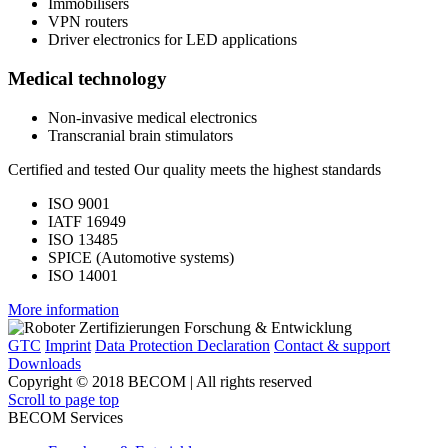
Immobilisers
VPN routers
Driver electronics for LED applications
Medical technology
Non-invasive medical electronics
Transcranial brain stimulators
Certified and tested
Our quality meets the highest standards
ISO 9001
IATF 16949
ISO 13485
SPICE (Automotive systems)
ISO 14001
More information
GTC
Imprint
Data Protection Declaration
Contact & support
Downloads
Copyright © 2018 BECOM | All rights reserved
Scroll to page top
BECOM Services